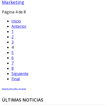
Marketing
Página 4 de 8
Inicio
Anterior
1
2
3
4
5
6
7
8
Siguiente
Final
Joomla SEF URLs by Artio
ÚLTIMAS NOTICIAS